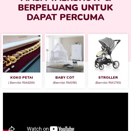
BERPELUANG UNTUK
DAPAT PERCUMA
KOKO PETAI
BABY COT
STROLLER
( Bernilai RM4299)
(bernilai RM350)
(bernilai RM1799)