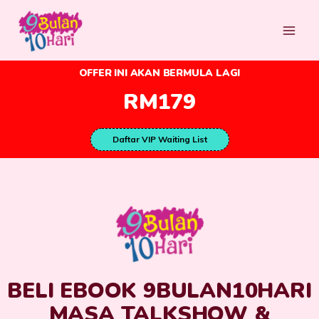
OFFER INI AKAN BERMULA LAGI
RM179
Daftar VIP Waiting List
BELI EBOOK 9BULAN10HARI
MASA TALKSHOW &