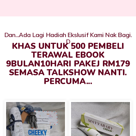
Dan...ada Lagi Hadiah Ekslusif Kami Nak Bagi.
D
KHAS UNTUK 500 PEMBELI
TERAWAL EBOOK
9BULAN10HARI PAKEJ RM179
SEMASA TALKSHOW NANTI.
PERCUMA...