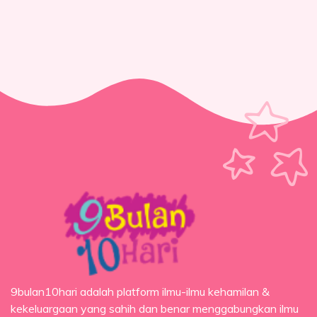
9bulan10hari adalah platform ilmu-ilmu kehamilan &
kekeluargaan yang sahih dan benar menggabungkan ilmu