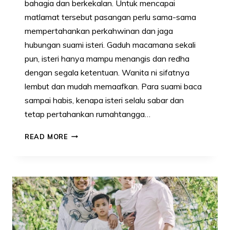
bahagia dan berkekalan. Untuk mencapai
matlamat tersebut pasangan perlu sama-sama
mempertahankan perkahwinan dan jaga
hubungan suami isteri. Gaduh macamana sekali
pun, isteri hanya mampu menangis dan redha
dengan segala ketentuan. Wanita ni sifatnya
lembut dan mudah memaafkan. Para suami baca
sampai habis, kenapa isteri selalu sabar dan
tetap pertahankan rumahtangga…
ISTERI
READ MORE
BANYAK
‘MAKAN
HATI’,
5
SEBAB
KENAPA