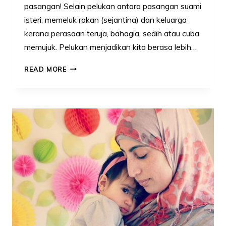
pasangan! Selain pelukan antara pasangan suami
isteri, memeluk rakan (sejantina) dan keluarga
kerana perasaan teruja, bahagia, sedih atau cuba
memujuk. Pelukan menjadikan kita berasa lebih…
PELUK
READ MORE
PASANGAN
BOLEH
KURANGKAN
STRES
&
BUAT
JANTUNG
LEBIH
SIHAT!