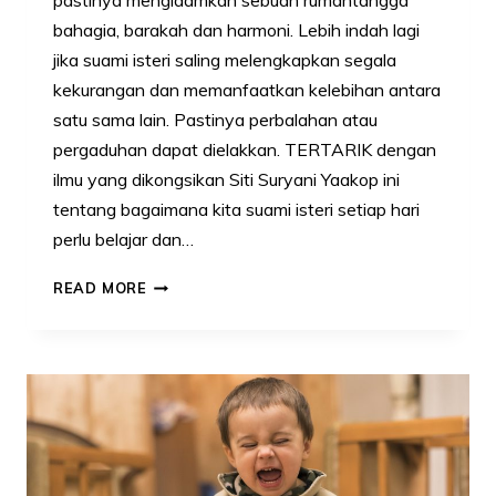
pastinya mengidamkan sebuah rumahtangga
bahagia, barakah dan harmoni. Lebih indah lagi
jika suami isteri saling melengkapkan segala
kekurangan dan memanfaatkan kelebihan antara
satu sama lain. Pastinya perbalahan atau
pergaduhan dapat dielakkan. TERTARIK dengan
ilmu yang dikongsikan Siti Suryani Yaakop ini
tentang bagaimana kita suami isteri setiap hari
perlu belajar dan…
RUMAHTANGGA
READ MORE
BAHAGIA
&
BARAKAH
ADALAH
IMPIAN
SETIAP
PASANGAN,