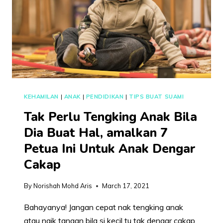
10
TIPS
INI
ANDA
PERLU
AMALKAN.
KEHAMILAN
|
ANAK
|
PENDIDIKAN
|
TIPS BUAT SUAMI
Tak Perlu Tengking Anak Bila
Dia Buat Hal, amalkan 7
Petua Ini Untuk Anak Dengar
Cakap
By
Norishah Mohd Aris
March 17, 2021
Bahayanya! Jangan cepat nak tengking anak
atau naik tangan bila si kecil tu tak dengar cakap