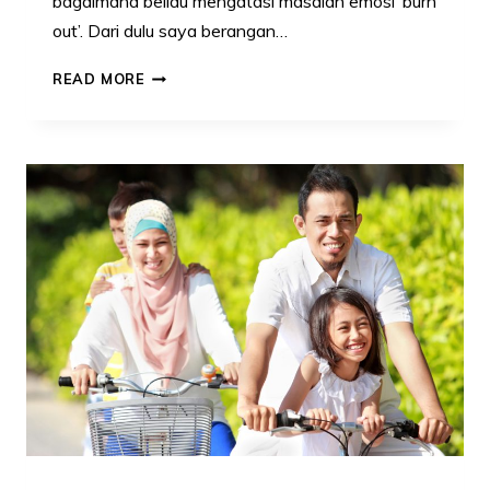
bagaimana beliau mengatasi masalah emosi ‘burn
out’. Dari dulu saya berangan…
PENAT
READ MORE
MENJADI
SUPERMOM?
9
CARA
SUAMI
INI
BOLEH
BANTU
ISTERI
HILANGKAN
STRES!