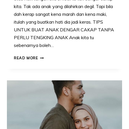
kita. Tak ada anak yang dilahirkan degil. Tapi bila
dah kerap sangat kena marah dan kena maki,
itulah yang buatkan hati dia jadi keras. TIPS
UNTUK BUAT ANAK DENGAR CAKAP TANPA
PERLU TENGKING ANAK Anak kita tu
sebenarnya boleh…
TAK
READ MORE
PERLU
TENGKING
ANAK
BILA
DIA
BUAT
HAL,
AMALKAN
7