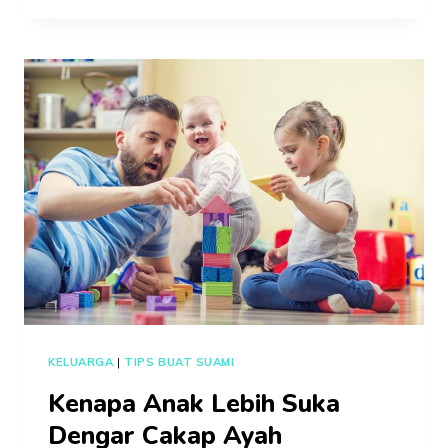
DUIT
BELANJA
ISTERI,
MULAKAN
DENGAN
RM50
DULU!
BRO
OHSEM
KONGSI
TIPS.
KELUARGA
|
TIPS BUAT SUAMI
Kenapa Anak Lebih Suka
Dengar Cakap Ayah