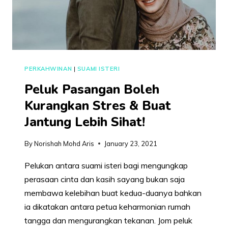
PETUA
INI
UNTUK
ANAK
DENGAR
PERKAHWINAN
|
SUAMI ISTERI
CAKAP
Peluk Pasangan Boleh
Kurangkan Stres & Buat
Jantung Lebih Sihat!
By
Norishah Mohd Aris
January 23, 2021
Pelukan antara suami isteri bagi mengungkap
perasaan cinta dan kasih sayang bukan saja
membawa kelebihan buat kedua-duanya bahkan
ia dikatakan antara petua keharmonian rumah
tangga dan mengurangkan tekanan. Jom peluk