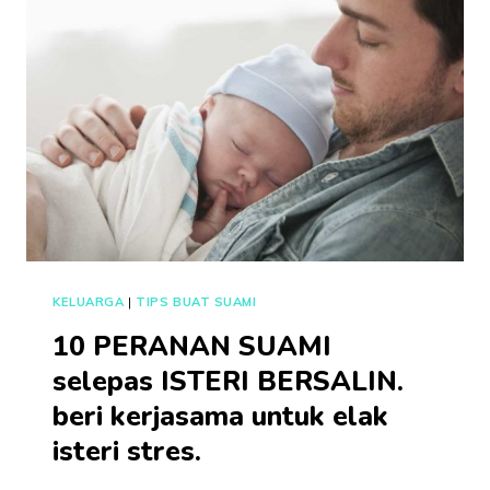
DENGAR
CAKAP
AYAH
BERBANDING
IBU?
7
SEBAB
INI
ANDA
PERLU
TAHU!
KELUARGA
|
TIPS BUAT SUAMI
10 PERANAN SUAMI
selepas ISTERI BERSALIN.
beri kerjasama untuk elak
isteri stres.