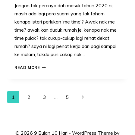
Jangan tak percaya dah masuk tahun 2020 ni,
masih ada lagi para suami yang tak faham
kenapa isteri perlukan ‘me time’? Awak nak me
time? awak kan duduk rumah je, kenapa nak me
time pulak? tak cukup-cukup lagi rehat dekat
rumah? saya ni lagi penat kerja dari pagi sampai
ke malam, takda pun cakap nak…
6
READ MORE
SEBAB
KENAPA
ISTERI
Page
Next
1
2
3
…
5
PERLUKAN
navigation
Page
ME
TIME!
ISTERI
KURANG
© 2026 9 Bulan 10 Hari - WordPress Theme by