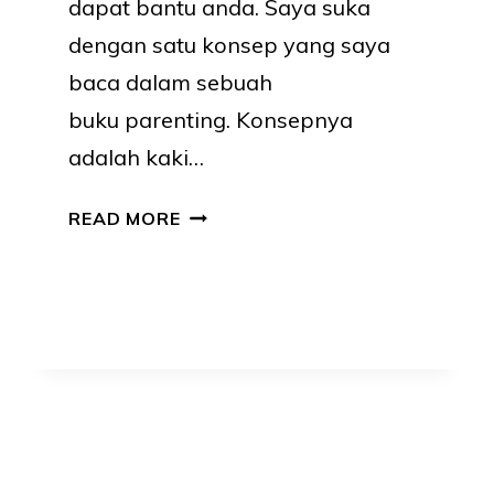
dapat bantu anda. Saya suka
dengan satu konsep yang saya
baca dalam sebuah
buku parenting. Konsepnya
adalah kaki…
ELAK
READ MORE
MENJERIT
KETIKA
BERI
ARAHAN
KEPADA
ANAK!
AMALKAN