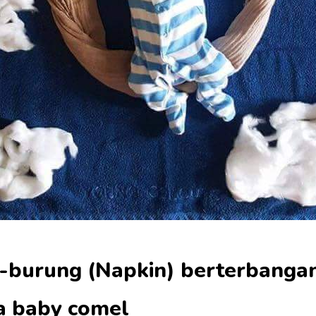
g-burung (Napkin) berterbanga
 baby comel