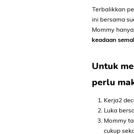
Terbalikkan pe
ini bersama sua
Mommy hanya di
keadaan semak
Untuk mel
perlu mak
Kerja2 dec
Luka bers
Mommy tak 
cukup seka