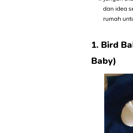
dan idea s
rumah untu
1. Bird B
Baby)