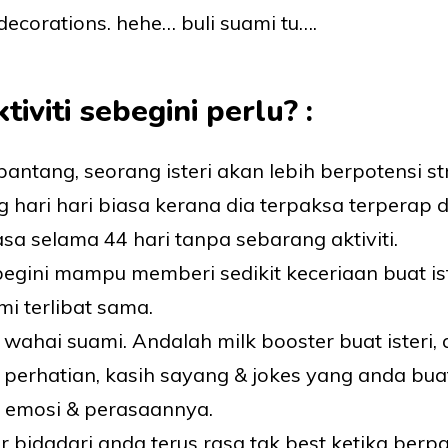
decorations. hehe… buli suami tu….
iviti sebegini perlu? :
pantang, seorang isteri akan lebih berpotensi st
 hari hari biasa kerana dia terpaksa terperap 
a selama 44 hari tanpa sebarang aktiviti.
ebegini mampu memberi sedikit keceriaan buat is
i terlibat sama.
 wahai suami. Andalah milk booster buat isteri,
 perhatian, kasih sayang & jokes yang anda b
 emosi & perasaannya.
r bidadari anda terus rasa tak best ketika berpa