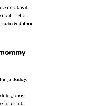
ukan aktiviti
na buli! hehe…
rsalin & dalam
i mommy
kerja daddy.
lalu ganas,
sini untuk