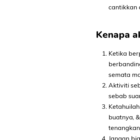
cantikkan 
Kenapa akt
Ketika ber
berbanding
semata mas
Aktiviti s
sebab suam
Ketahuilah
buatnya, &
tenangkan
Jangan bia