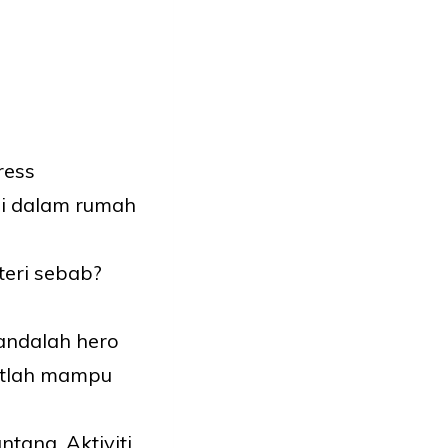
ress
di dalam rumah
teri sebab?
 andalah hero
uatlah mampu
ntang. Aktiviti