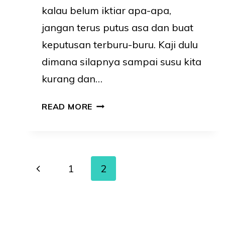
kalau belum iktiar apa-apa,
jangan terus putus asa dan buat
keputusan terburu-buru. Kaji dulu
dimana silapnya sampai susu kita
kurang dan…
SUSU
READ MORE
BADAN
KURANG?
KAJI
Page
Previous
1
2
PUNCA
Page
navigation
DAN
AMALKAN