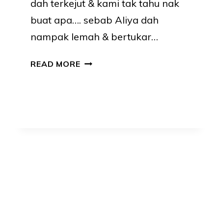
dah terkejut & kami tak tahu nak
buat apa…. sebab Aliya dah
nampak lemah & bertukar…
TERSEDAK
READ MORE
SUSU
BOLEH
MEMBAWA
MAUT
–
IBU
AYAH
TOLONG
AMBIL