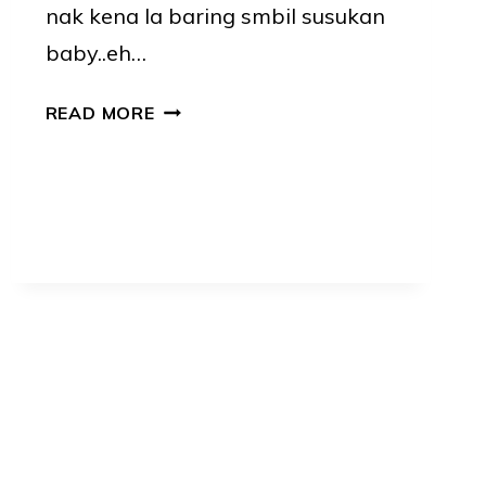
nak kena la baring smbil susukan
baby..eh…
REALITI
READ MORE
KEHIDUPAN
BREASTFEEDING
MOM