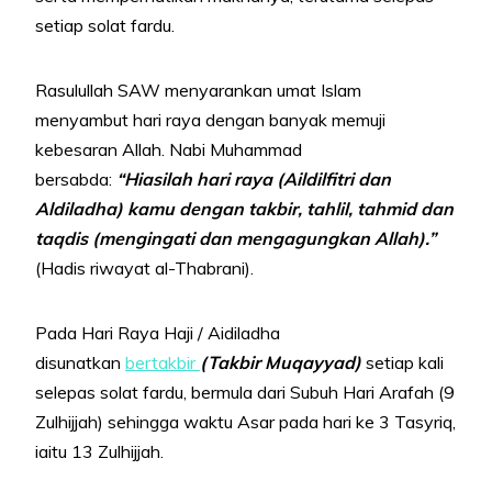
setiap solat fardu.
Rasulullah SAW menyarankan umat Islam
menyambut hari raya dengan banyak memuji
kebesaran Allah. Nabi Muhammad
bersabda:
“Hiasilah hari raya (Aildilfitri dan
Aldiladha) kamu dengan takbir, tahlil, tahmid dan
taqdis (mengingati dan mengagungkan Allah).”
(Hadis riwayat al-Thabrani).
Pada Hari Raya Haji / Aidiladha
disunatkan
bertakbir
(Takbir Muqayyad)
setiap kali
selepas solat fardu, bermula dari Subuh Hari Arafah (9
Zulhijjah) sehingga waktu Asar pada hari ke 3 Tasyriq,
iaitu 13 Zulhijjah.