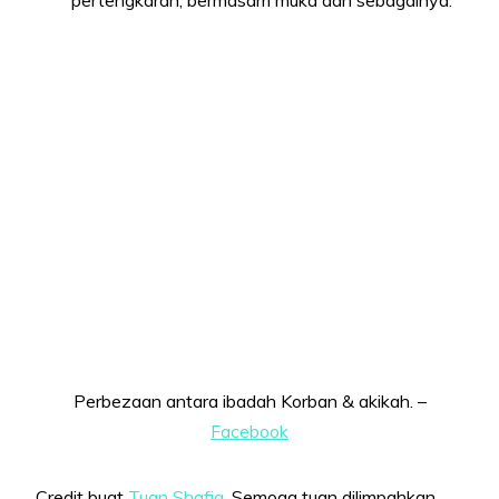
Perbezaan antara ibadah Korban & akikah. –
Facebook
Credit buat
Tuan Shafiq
. Semoga tuan dilimpahkan