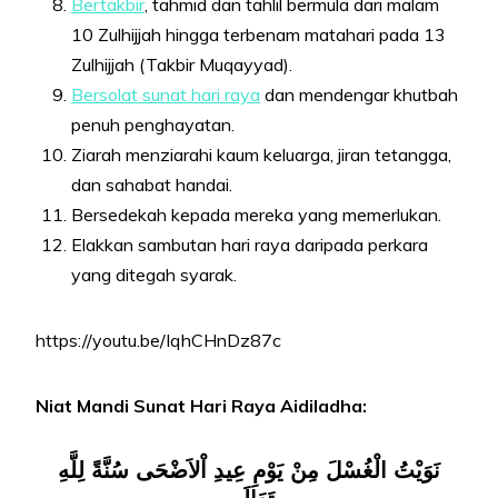
Bertakbir
, tahmid dan tahlil bermula dari malam
10 Zulhijjah hingga terbenam matahari pada 13
Zulhijjah (Takbir Muqayyad).
Bersolat sunat hari raya
dan mendengar khutbah
penuh penghayatan.
Ziarah menziarahi kaum keluarga, jiran tetangga,
dan sahabat handai.
Bersedekah kepada mereka yang memerlukan.
Elakkan sambutan hari raya daripada perkara
yang ditegah syarak.
https://youtu.be/IqhCHnDz87c
Niat Mandi Sunat Hari Raya Aidiladha:
نَوَيْتُ الْغُسْلَ مِنْ يَوْمِ عِيدِ اْلاَضْحَى سُنَّةً لِلَّهِ