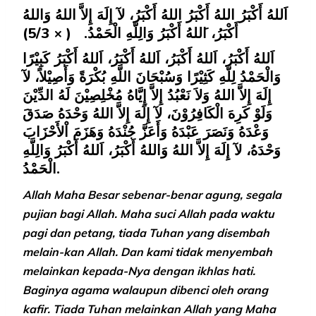
اَللهُ أَكْبَرُ اللهُ أَكْبَرُ اللهُ أَكْبَرُ، لآ إِلَهَ إِلاَّ اللهُ وَاللهُ
)
5/3
( ×
للهُ أَكْبَرُ وَالِلَّهِ الْحَمْدُ.
ا
أَكْبَرُ،
اَللهُ أَكْبَرُ، اَللهُ أَكْبَرُ، اَللهُ أَكْبَرُ،
اَللهُ أَكْبَرُ كَبِيْرًا
وَالْحَمْدُ لِلَّهِ كَثِيْرًا وَسُبْحَانَ اللَّهِ بُكْرَةً وَأَصِيْلاً، لآ
إِلَهَ إِلاَّ اللهُ وَلاَ نَعْبُدُ إِلاَّ إِيَّاهُ مُخْلِصِيْنَ لَهُ الدِّيْنَ
وَلَوْ كَرِهَ الْكَافِرُوْنَ، لآ إِلَهَ إِلاَّ اللهُ وَحْدَهُ صَدَقَ
وَعْدَهُ وَنَصَرَ عَبْدَهُ وَأَعَزَّ جُنْدَهُ وَهَزَمَ اْلأَحْزَابَ
وَحْدَهُ، لآ إِلَهَ إِلاَّ اللهُ وَاللهُ أَكْبَرُ، اَللهُ أَكْبَرُ وَالِلَّهِ
الْحَمْدُ.
Allah Maha Besar sebenar-benar agung, segala
pujian bagi Allah. Maha suci Allah pada waktu
pagi dan petang, tiada Tuhan yang disembah
melain-kan Allah. Dan kami tidak menyembah
melainkan kepada-Nya dengan ikhlas hati.
Baginya agama walaupun dibenci oleh orang
kafir. Tiada Tuhan melainkan Allah yang Maha