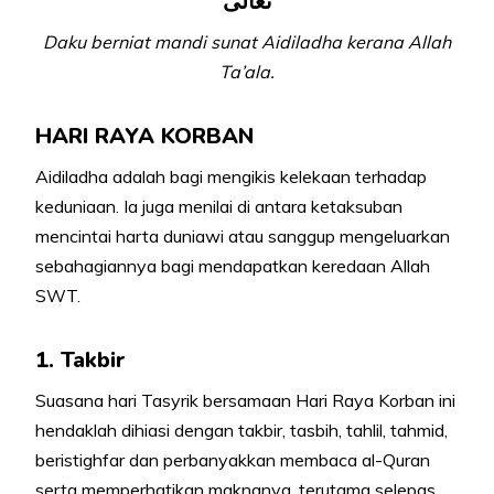
تَعَالَى
Daku berniat mandi sunat Aidiladha kerana Allah
Ta’ala.
HARI RAYA KORBAN
Aidiladha adalah bagi mengikis kelekaan terhadap
keduniaan. Ia juga menilai di antara ketaksuban
mencintai harta duniawi atau sanggup mengeluarkan
sebahagiannya bagi mendapatkan keredaan Allah
SWT.
1.
Takbir
Suasana hari Tasyrik bersamaan Hari Raya Korban ini
hendaklah dihiasi dengan takbir, tasbih, tahlil, tahmid,
beristighfar dan perbanyakkan membaca al-Quran
serta memperhatikan maknanya, terutama selepas