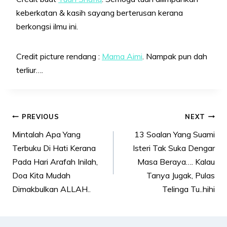
keberkatan & kasih sayang berterusan kerana
berkongsi ilmu ini.
Credit picture rendang :
Mama Aimi
. Nampak pun dah
terliur….
Post
PREVIOUS
NEXT
navigation
Mintalah Apa Yang
13 Soalan Yang Suami
Terbuku Di Hati Kerana
Isteri Tak Suka Dengar
Pada Hari Arafah Inilah,
Masa Beraya…. Kalau
Doa Kita Mudah
Tanya Jugak, Pulas
Dimakbulkan ALLAH..
Telinga Tu..hihi