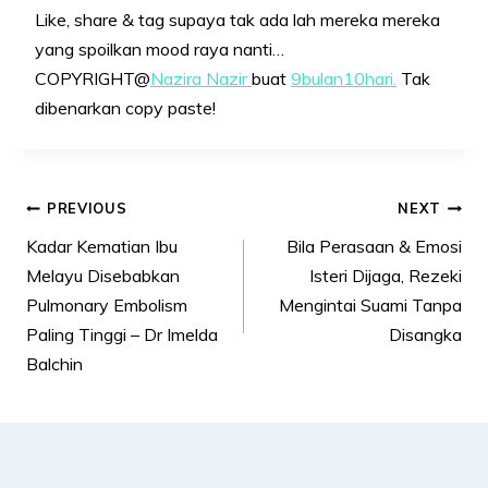
Like, share & tag supaya tak ada lah mereka mereka
yang spoilkan mood raya nanti…
COPYRIGHT@
Nazira Nazir
buat
9bulan10hari.
Tak
dibenarkan copy paste!
Post
PREVIOUS
NEXT
navigation
Kadar Kematian Ibu
Bila Perasaan & Emosi
Melayu Disebabkan
Isteri Dijaga, Rezeki
Pulmonary Embolism
Mengintai Suami Tanpa
Paling Tinggi – Dr Imelda
Disangka
Balchin