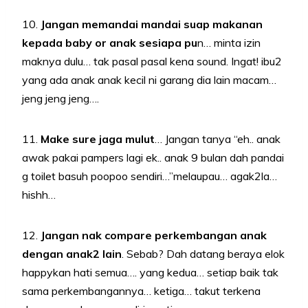
10.
Jangan memandai mandai suap makanan
kepada baby or anak sesiapa pu
n… minta izin
maknya dulu… tak pasal pasal kena sound. Ingat! ibu2
yang ada anak anak kecil ni garang dia lain macam…
jeng jeng jeng….
11.
Make sure jaga mulut
… Jangan tanya “eh.. anak
awak pakai pampers lagi ek.. anak 9 bulan dah pandai
g toilet basuh poopoo sendiri…”melaupau… agak2la…
hishh…
12.
Jangan nak compare perkembangan anak
dengan anak2 lain
. Sebab? Dah datang beraya elok
happykan hati semua…. yang kedua… setiap baik tak
sama perkembangannya… ketiga… takut terkena