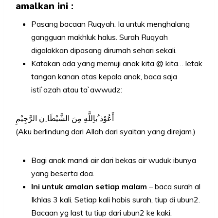
amalkan ini :
Pasang bacaan Ruqyah. Ia untuk menghalang
gangguan makhluk halus. Surah Ruqyah
digalakkan dipasang dirumah sehari sekali.
Katakan ada yang memuji anak kita @ kita… letak
tangan kanan atas kepala anak, baca saja
isti`azah atau ta`awwudz:
أَعُوْذ ُباِللَّهِ مِنَ الشَّيْطَا ِن الرََّجِيْمِ
(Aku berlindung dari Allah dari syaitan yang direjam.)
Bagi anak mandi air dari bekas air wuduk ibunya
yang beserta doa.
Ini untuk amalan setiap malam
– baca surah al
Ikhlas 3 kali. Setiap kali habis surah, tiup di ubun2.
Bacaan yg last tu tiup dari ubun2 ke kaki.