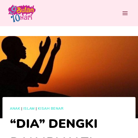
Skip
to
content
ANAK
|
ISLAM
|
KISAH BENAR
“DIA” DENGKI