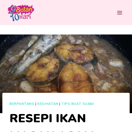
Skip
to
content
BERPANTANG
|
KESIHATAN
|
TIPS BUAT SUAMI
RESEPI IKAN