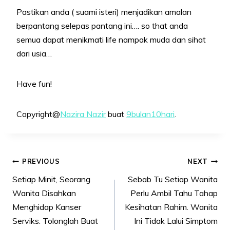
Pastikan anda ( suami isteri) menjadikan amalan
berpantang selepas pantang ini…. so that anda
semua dapat menikmati life nampak muda dan sihat
dari usia…
Have fun!
Copyright@
Nazira Nazir
buat
9bulan10hari
.
Post
PREVIOUS
NEXT
navigation
Setiap Minit, Seorang
Sebab Tu Setiap Wanita
Wanita Disahkan
Perlu Ambil Tahu Tahap
Menghidap Kanser
Kesihatan Rahim. Wanita
Serviks. Tolonglah Buat
Ini Tidak Lalui Simptom