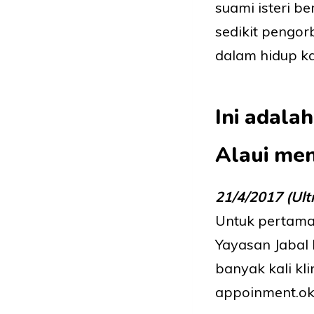
suami isteri b
sedikit pengor
dalam hidup ka
Ini adala
Alaui
menj
21/4/2017 (Ul
Untuk pertama 
Yayasan Jabal N
banyak kali kl
appoinment.ok, 