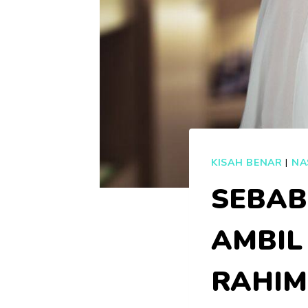
KISAH BENAR
|
NA
SEBAB
AMBIL
RAHIM.