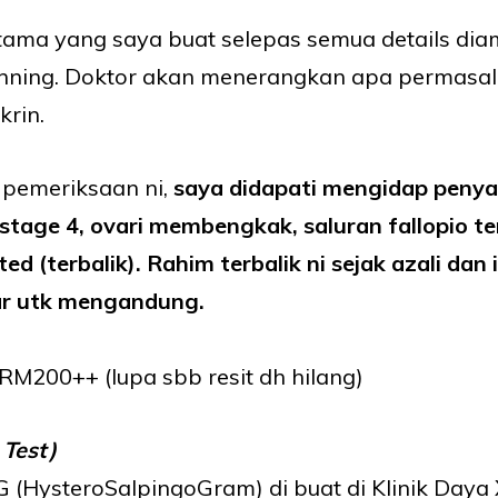
ama yang saya buat selepas semua details diam
anning. Doktor akan menerangkan apa permasa
krin.
 pemeriksaan ni,
saya didapati mengidap penya
stage 4, ovari membengkak, saluran fallopio 
ed (terbalik). Rahim terbalik ni sejak azali dan
r utk mengandung.
RM200++ (lupa sbb resit dh hilang)
 Test)
G (HysteroSalpingoGram) di buat di Klinik Daya