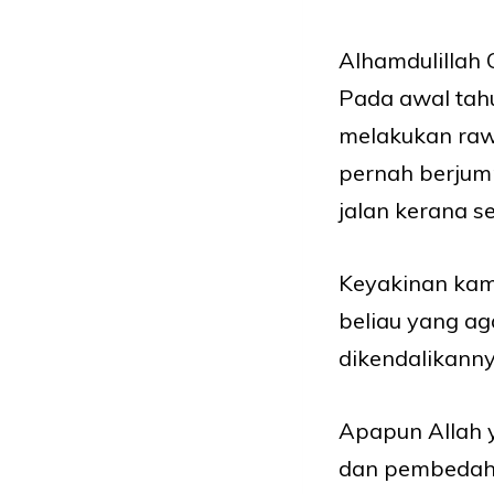
Alhamdulillah
Pada awal tahu
melakukan raw
pernah berjump
jalan kerana s
Keyakinan kam
beliau yang a
dikendalikanny
Apapun Allah 
dan pembedaha