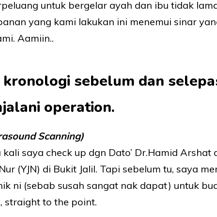
erpeluang untuk bergelar ayah dan ibu tidak lam
banan yang kami lakukan ini menemui sinar yan
mi. Aamiin..
h kronologi sebelum dan selep
alani operation.
trasound Scanning)
kali saya check up dgn Dato’ Dr.Hamid Arshat d
ur (YJN) di Bukit Jalil. Tapi sebelum tu, saya m
inik ni (sebab susah sangat nak dapat) untuk bu
straight to the point.