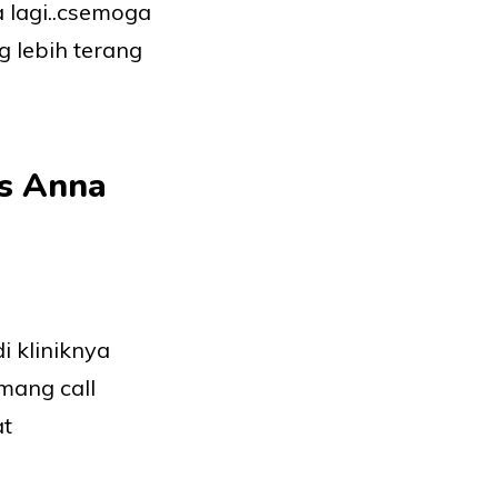
a lagi..csemoga
g lebih terang
as
Anna
i kliniknya
emang call
at