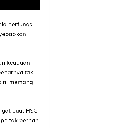
pio berfungsi
nyebabkan
kan keadaan
ebenarnya tak
aya ni memang
ngat buat HSG
iapa tak pernah