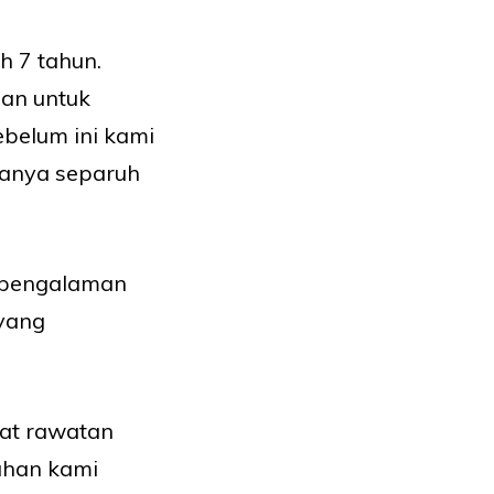
h 7 tahun.
gan untuk
belum ini kami
 hanya separuh
a pengalaman
 yang
at rawatan
ahan kami