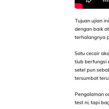
Tujuan ujian in
dengan baik a
terhalangnya 
Satu cecair a
tiub berfungsi 
setel pun sebab
tersumbat teru
Pengalaman or
test ni, tapi b