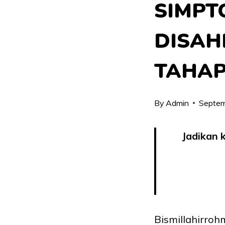
SIMPT
DISAH
TAHAP
By
Admin
Septem
Jadikan 
Bismillahirroh