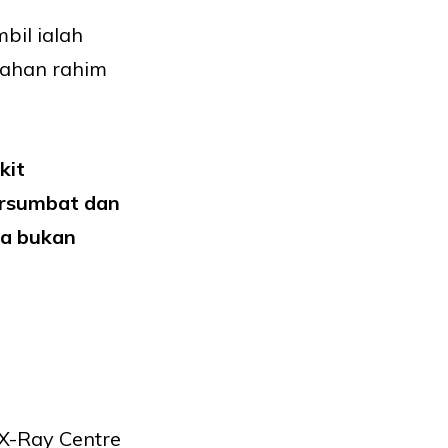
bil ialah
lahan rahim
kit
tersumbat dan
 ia bukan
 X-Ray Centre