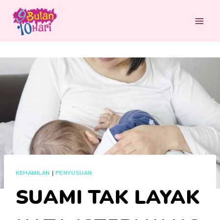
Skip
to
content
KEHAMILAN
|
PENYUSUAN
SUAMI TAK LAYAK