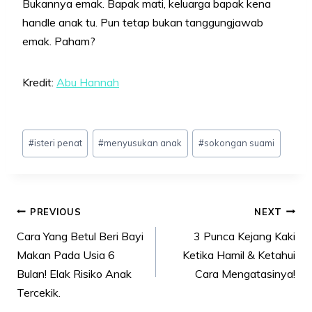
Bukannya emak. Bapak mati, keluarga bapak kena
handle anak tu. Pun tetap bukan tanggungjawab
emak. Paham?
Kredit:
Abu Hanna
h
Post
#
isteri penat
#
menyusukan anak
#
sokongan suami
Tags:
Post
PREVIOUS
NEXT
navigation
Cara Yang Betul Beri Bayi
3 Punca Kejang Kaki
Makan Pada Usia 6
Ketika Hamil & Ketahui
Bulan! Elak Risiko Anak
Cara Mengatasinya!
Tercekik.