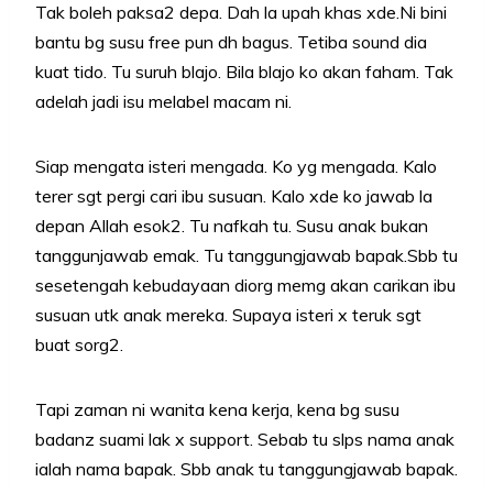
Tak boleh paksa2 depa. Dah la upah khas xde.Ni bini
bantu bg susu free pun dh bagus. Tetiba sound dia
kuat tido. Tu suruh blajo. Bila blajo ko akan faham. Tak
adelah jadi isu melabel macam ni.
Siap mengata isteri mengada. Ko yg mengada. Kalo
terer sgt pergi cari ibu susuan. Kalo xde ko jawab la
depan Allah esok2. Tu nafkah tu. Susu anak bukan
tanggunjawab emak. Tu tanggungjawab bapak.Sbb tu
sesetengah kebudayaan diorg memg akan carikan ibu
susuan utk anak mereka. Supaya isteri x teruk sgt
buat sorg2.
Tapi zaman ni wanita kena kerja, kena bg susu
badanz suami lak x support. Sebab tu slps nama anak
ialah nama bapak. Sbb anak tu tanggungjawab bapak.