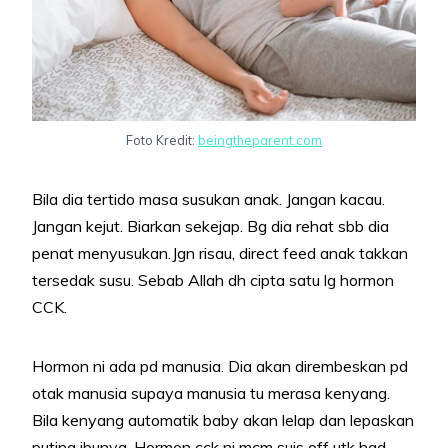
Foto Kredit:
beingtheparent.com
Bila dia tertido masa susukan anak. Jangan kacau.
Jangan kejut. Biarkan sekejap. Bg dia rehat sbb dia
penat menyusukan.Jgn risau, direct feed anak takkan
tersedak susu. Sebab Allah dh cipta satu lg hormon
CCK.
Hormon ni ada pd manusia. Dia akan dirembeskan pd
otak manusia supaya manusia tu merasa kenyang.
Bila kenyang automatik baby akan lelap dan lepaskan
puting ibunya. Hormon cck ni mcm suis off utk had