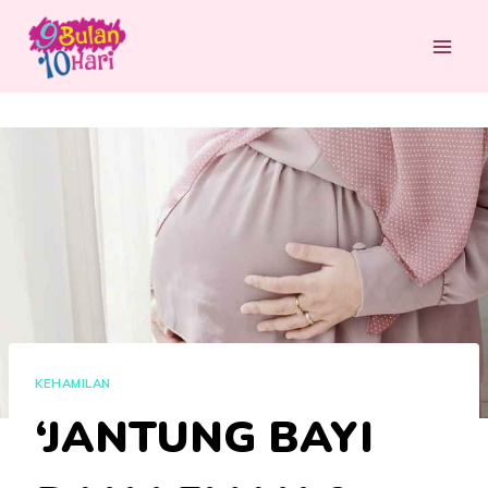
Skip
to
content
KEHAMILAN
‘JANTUNG BAYI