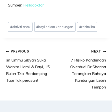
Sumber:
Hellodoktor
Post
#
aktiviti anak
#
bayi dalam kandungan
#
rahim ibu
Tags:
Post
PREVIOUS
NEXT
navigation
Jin Ummu Sibyan Suka
7 Risiko Kandungan
Wanita Hamil & Bayi, 15
Overdue! Dr Sharina
Bulan ‘Dia’ Berdamping
Terangkan Bahaya
Tapi Tak perasan!
Kandungan Lebih
Tempoh