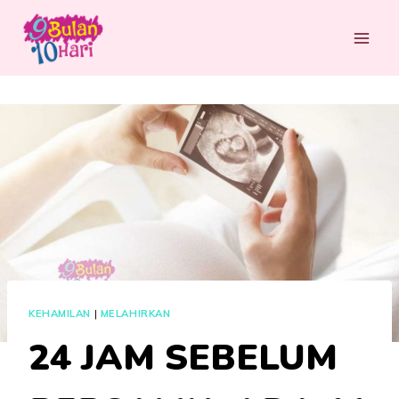
Skip
to
content
KEHAMILAN
|
MELAHIRKAN
24 JAM SEBELUM