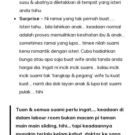
susu & ubatnya diletakkan di tempat yang isteri
anda tahu.
Surprise
– Ni ramai yang tak pernah buat…..
Isteri tahu… bila lahirkan anak… keadaan normal
adalah proses memulihkan kesihatan ibu & anak…
sometimes ramai yang lupa… timee nilah suami
kena romantik dengan isteri. Cuba hadiahkan
bunga atau apa saja buat wife anda tanda anda
hargai dia. Ingat ni incik incik suami… kalau incik
incik suami tak ‘tangkap & pegang’ wife tu kuat
kuat… nanti dia dok layan anak & lupa kat suami
pulak…. hihi
Tuan & semua suami perlu ingat…. keadaan di
dalam labour room bukan macam pi taman
main main sliding, hihi… tapi keadaannya
mungkin terlalu kelam kabut, doktor ke sana