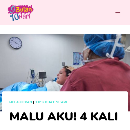
Skip
to
content
MELAHIRKAN
|
TIPS BUAT SUAMI
MALU AKU! 4 KALI