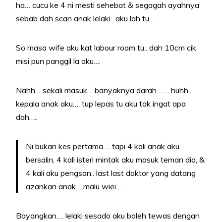
ha… cucu ke 4 ni mesti sehebat & segagah ayahnya
sebab dah scan anak lelaki.. aku lah tu….
So masa wife aku kat labour room tu.. dah 10cm cik
misi pun panggil la aku….
Nahh… sekali masuk… banyaknya darah……. huhh..
kepala anak aku…. tup lepas tu aku tak ingat apa
dah…..
Ni bukan kes pertama…. tapi 4 kali anak aku
bersalin, 4 kali isteri mintak aku masuk teman dia, &
4 kali aku pengsan.. last last doktor yang datang
azankan anak… malu wiei…
Bayangkan…. lelaki sesado aku boleh tewas dengan