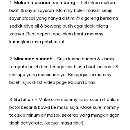
1.
Makan makanan seimbang
– Lebihkan makan
buah & sayur sayuran. Mommy boleh makan sebiji
sayur brocoli yang hanya distim @ digoreng bersama
sedikit olive oil & bawang
putih agar tidak hilang
zatnya. Buat seperti epal akan bantu mommy
kurangkan rasa pahit mulut.
2.
Minuman sunnah
– Susu kurma badam & kismis
ternyata boleh beri tenaga luar biasa buat ibu hamil &
sesiapa yang meminumnya. Resepi jus ini mommy
boleh rujuk di list video page 9bulan10hari.
3.
Botol air
– Make sure mommy isi air suam di dalam
botol besar & bawa ke masa saja. Make sure mommy
tak skip minum air masak sekerap yang mungkin agar
tidak dehydrate. (kecuali masa tidur).