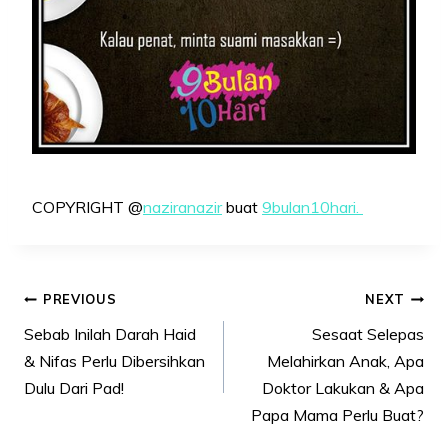
COPYRIGHT @
naziranazir
buat
9bulan10hari.
Post
PREVIOUS
NEXT
navigation
Sebab Inilah Darah Haid
Sesaat Selepas
& Nifas Perlu Dibersihkan
Melahirkan Anak, Apa
Dulu Dari Pad!
Doktor Lakukan & Apa
Papa Mama Perlu Buat?