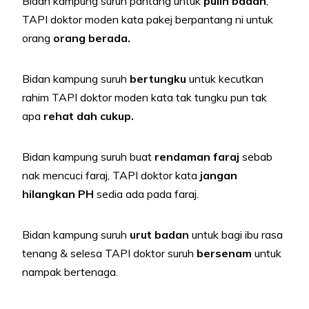
Bidan kampung suruh pantang untuk
pulih badan
,
TAPI doktor moden kata pakej berpantang ni untuk
orang
orang berada.
Bidan kampung suruh
bertungku
untuk kecutkan
rahim TAPI doktor moden kata tak tungku pun tak
apa
rehat dah cukup.
Bidan kampung suruh buat
rendaman faraj
sebab
nak mencuci faraj, TAPI doktor kata
jangan
hilangkan PH
sedia ada pada faraj.
Bidan kampung suruh
urut badan
untuk bagi ibu rasa
tenang & selesa TAPI doktor suruh
bersenam
untuk
nampak bertenaga.