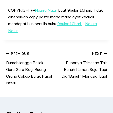
COPYRIGHT@
Nazira Nazir
buat 9bulan10hari. Tidak
dibenarkan copy paste mana mana ayat kecuali
mendapat izin penulis buku
9bulan10hari
–
Nazira
Nazir.
Post
PREVIOUS
NEXT
navigation
Rumahtangga Retak
Rupanya Triclosan Tak
Gara Gara Bagi Ruang
Bunuh Kuman Saja, Tapi
Orang Cakap Buruk Pasal
Dia ‘Bunuh’ Manusia Juga!
Isteri!