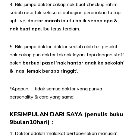
4. Bila jumpa doktor cakap nak buat checkup rahim
sebab rasa tak selesa di bahagian peranakan tu tapi
upt -ve,
doktor marah ibu tu balik sebab apa &
nak buat apa.
Ibu terus terdiam.
5. Bila jumpa doktor, doktor seolah olah bz, pesakit
nak cakap pun doktor taknak layan, tapi dengan staff
boleh
berbual pasal ‘nak hantar anak ke sekolah’
& ‘nasi lemak berapa ringgit’.
*Apapun….. tidak semua doktor yang punya
personality & cara yang sama.
KESIMPULAN DARI SAYA (
penulis
buku
9bulan10hari
) :
1. Doktor adalah ‘malaikat bertopengkan manusia’