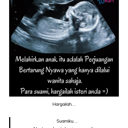
Hargailah….
Suamiku….