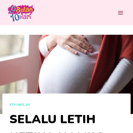
Skip
to
content
KEHAMILAN
SELALU LETIH