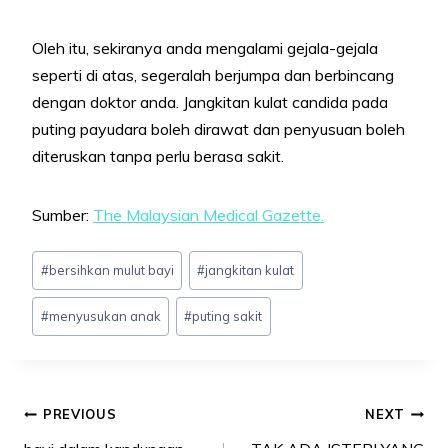
Oleh itu, sekiranya anda mengalami gejala-gejala
seperti di atas, segeralah berjumpa dan berbincang
dengan doktor anda. Jangkitan kulat candida pada
puting payudara boleh dirawat dan penyusuan boleh
diteruskan tanpa perlu berasa sakit.
Sumber:
The Malaysian Medical Gazette.
Post
#
bersihkan mulut bayi
#
jangkitan kulat
Tags:
#
menyusukan anak
#
puting sakit
Post
PREVIOUS
NEXT
navigation