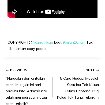
COPYRIGHT@
Nazira Nazir
buat
9bulan10hari
. Tak
dibenarkan copy paste!
Post
PREVIOUS
NEXT
navigation
“Hargailah dan cintailah
5 Cara Hadapi Masalah
isteri. Mungkin ini hari
Susu Ibu Tak Keluar
terakhir kita. Adakah kita
Ketika Pantang. Rugi
telah menjadi suami atau
Kalau Tak Tahu Teknik Ini
isteri terbaik?”