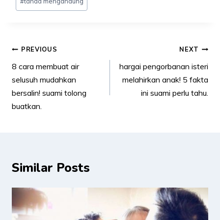
#
tanda mengandung
Post
PREVIOUS
NEXT
navigation
8 cara membuat air
hargai pengorbanan isteri
selusuh mudahkan
melahirkan anak! 5 fakta
bersalin! suami tolong
ini suami perlu tahu.
buatkan.
Similar Posts