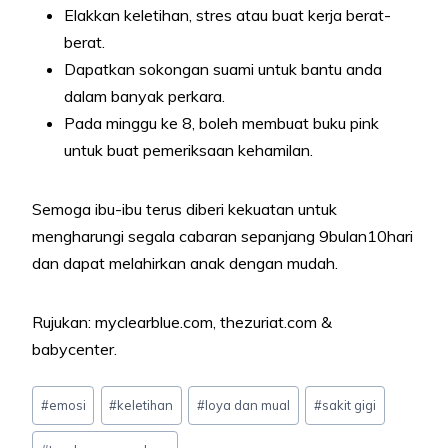
Elakkan keletihan, stres atau buat kerja berat-
berat.
Dapatkan sokongan suami untuk bantu anda
dalam banyak perkara.
Pada minggu ke 8, boleh membuat buku pink
untuk buat pemeriksaan kehamilan.
Semoga ibu-ibu terus diberi kekuatan untuk
mengharungi segala cabaran sepanjang 9bulan10hari
dan dapat melahirkan anak dengan mudah.
Rujukan: myclearblue.com, thezuriat.com &
babycenter.
Post
#
emosi
#
keletihan
#
loya dan mual
#
sakit gigi
Tags: