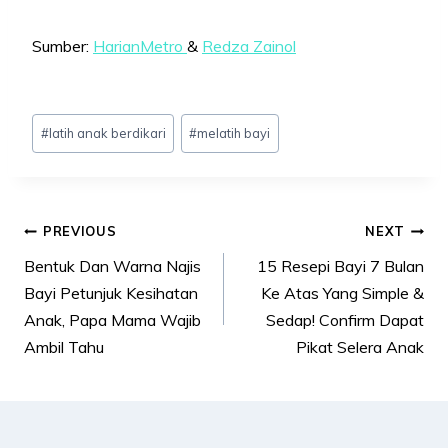
Sumber:
HarianMetro
&
Redza Zainol
Post
#
latih anak berdikari
#
melatih bayi
Tags:
Post
PREVIOUS
NEXT
navigation
Bentuk Dan Warna Najis
15 Resepi Bayi 7 Bulan
Bayi Petunjuk Kesihatan
Ke Atas Yang Simple &
Anak, Papa Mama Wajib
Sedap! Confirm Dapat
Ambil Tahu
Pikat Selera Anak