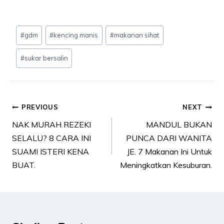
Post
#
gdm
#
kencing manis
#
makanan sihat
Tags:
#
sukar bersalin
Post
PREVIOUS
NEXT
navigation
NAK MURAH REZEKI
MANDUL BUKAN
SELALU? 8 CARA INI
PUNCA DARI WANITA
SUAMI ISTERI KENA
JE. 7 Makanan Ini Untuk
BUAT.
Meningkatkan Kesuburan.