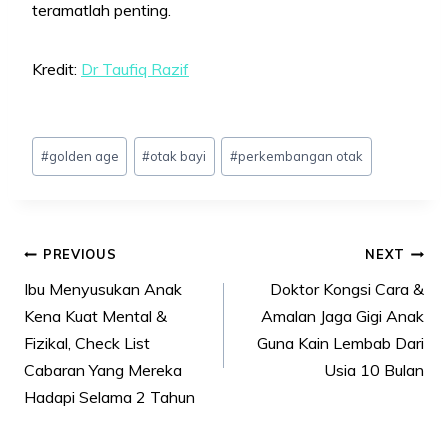
teramatlah penting.
Kredit:
Dr Taufiq Razif
Post
#
golden age
#
otak bayi
#
perkembangan otak
Tags:
Post
PREVIOUS
NEXT
navigation
Ibu Menyusukan Anak
Doktor Kongsi Cara &
Kena Kuat Mental &
Amalan Jaga Gigi Anak
Fizikal, Check List
Guna Kain Lembab Dari
Cabaran Yang Mereka
Usia 10 Bulan
Hadapi Selama 2 Tahun