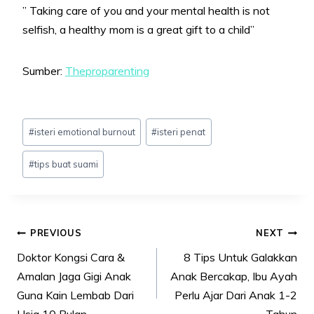
” Taking care of you and your mental health is not
selfish, a healthy mom is a great gift to a child”
Sumber:
Theproparenting
Post
#
isteri emotional burnout
#
isteri penat
Tags:
#
tips buat suami
Post
PREVIOUS
NEXT
navigation
Doktor Kongsi Cara &
8 Tips Untuk Galakkan
Amalan Jaga Gigi Anak
Anak Bercakap, Ibu Ayah
Guna Kain Lembab Dari
Perlu Ajar Dari Anak 1-2