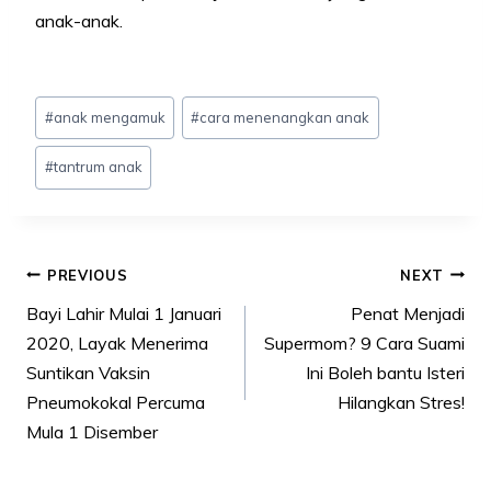
anak-anak.
Post
#
anak mengamuk
#
cara menenangkan anak
Tags:
#
tantrum anak
Post
PREVIOUS
NEXT
navigation
Bayi Lahir Mulai 1 Januari
Penat Menjadi
2020, Layak Menerima
Supermom? 9 Cara Suami
Suntikan Vaksin
Ini Boleh bantu Isteri
Pneumokokal Percuma
Hilangkan Stres!
Mula 1 Disember