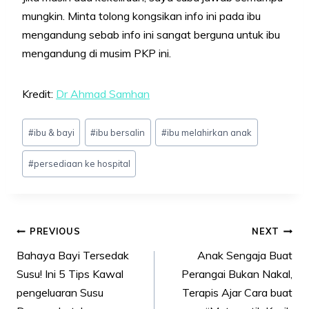
mungkin. Minta tolong kongsikan info ini pada ibu
mengandung sebab info ini sangat berguna untuk ibu
mengandung di musim PKP ini.
Kredit:
Dr Ahmad Samhan
Post
#
ibu & bayi
#
ibu bersalin
#
ibu melahirkan anak
Tags:
#
persediaan ke hospital
Post
PREVIOUS
NEXT
navigation
Bahaya Bayi Tersedak
Anak Sengaja Buat
Susu! Ini 5 Tips Kawal
Perangai Bukan Nakal,
pengeluaran Susu
Terapis Ajar Cara buat