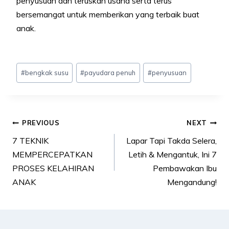
penyusuan dan teruskan usaha serta terus
bersemangat untuk memberikan yang terbaik buat
anak.
Post
#
bengkak susu
#
payudara penuh
#
penyusuan
Tags:
Post
PREVIOUS
NEXT
navigation
7 TEKNIK
Lapar Tapi Takda Selera,
MEMPERCEPATKAN
Letih & Mengantuk, Ini 7
PROSES KELAHIRAN
Pembawakan Ibu
ANAK
Mengandung!