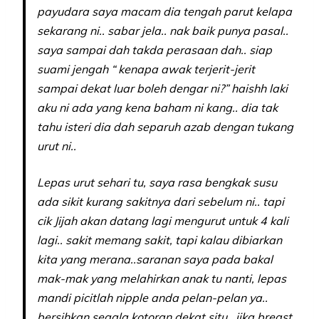
payudara saya macam dia tengah parut kelapa
sekarang ni.. sabar jela.. nak baik punya pasal..
saya sampai dah takda perasaan dah.. siap
suami jengah “ kenapa awak terjerit-jerit
sampai dekat luar boleh dengar ni?” haishh laki
aku ni ada yang kena baham ni kang.. dia tak
tahu isteri dia dah separuh azab dengan tukang
urut ni..
Lepas urut sehari tu, saya rasa bengkak susu
ada sikit kurang sakitnya dari sebelum ni.. tapi
cik Jijah akan datang lagi mengurut untuk 4 kali
lagi.. sakit memang sakit, tapi kalau dibiarkan
kita yang merana..saranan saya pada bakal
mak-mak yang melahirkan anak tu nanti, lepas
mandi picitlah nipple anda pelan-pelan ya..
bersihkan segala kotoran dekat situ.. jika breast